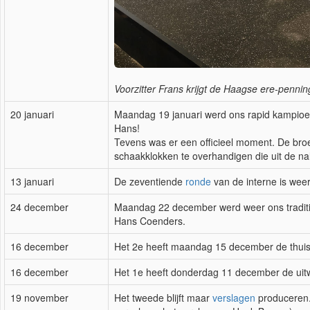
Voorzitter Frans krijgt de Haagse ere-penni
20 januari
Maandag 19 januari werd ons rapid kampioe
Hans!
Tevens was er een officieel moment. De broe
schaakklokken te overhandigen die uit de na
13 januari
De zeventiende
ronde
van de interne is wee
24 december
Maandag 22 december werd weer ons traditi
Hans Coenders.
16 december
Het 2e heeft maandag 15 december de thuis
16 december
Het 1e heeft donderdag 11 december de uitw
19 november
Het tweede blijft maar
verslagen
produceren.