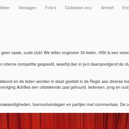
Beker
Verslagen
Foto's
Clubladen enz.
Archief
Ere
geen saaie, oude club! We tellen ongeveer 30 leden. HSV is een veren
een interne competitie gespeeld, waarbij dan in juni daaropvolgend de 
bond en de leden worden in staat gesteld in de Regio aan diverse to
vereniging Achilles een uitstekende zaal gehuurd. Iedereen, jong en o
etenswaardigheden, toernooiverslagen en partijen met commentaar. De co