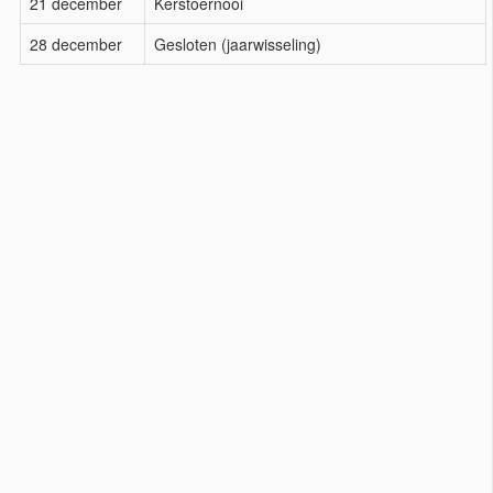
21 december
Kerstoernooi
28 december
Gesloten (jaarwisseling)