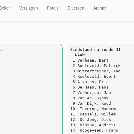
Beker
Verslagen
Foto's
Diversen
Archief
.
Eindstand na ronde 31
  NAAM                     
 1 
Verbaan, Bart 
         
 2 Roeleveld, Patrick      
 3 Mittertreiner, Aad      
 4 Roeleveld, Evert        
 5 Alvares, Eric           
 6 De Haan, Hans           
 7 Verheijen, Jan          
 8 Van As, Sjaak           
 9 Van Dijk, Ruud          
10  Taverne, Nadeem        
11  Hessels, Willem        
12  De Jong, Dick          
13  Vlasov, Andreii        
14  Hoogeveen, Frans       