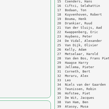
15  Coenders, Hans         
16  Ciftci, Selahattin     
17  Bodaan, Ton            
18  Kuyvenhoven, Robert    
19  Bouma, Henk            
20  Drankier, Ruud         
21  Van der Sluijs, Aad    
22  Kwappenberg, Eric      
23  Huybens, Peter         
24  De Vidal, Alexander    
25  Van Dijk, Olivier      
26  Kelly, Adam            
27  Metselaar, Harold      
28  Van den Bos, Frans Piet
29  Haagse Harry           
30  Jellema, Pieter        
31  Corneth, Bert          
32  Moraru, Alex           
33  Leo                    
34  Niels van der Gaarden  
35  Teunissen, Robin       
36  Hofstee, Piet          
37  De Wit, Jacques        
38  Van Ham, Ben           
39  Atasoy, Musa           