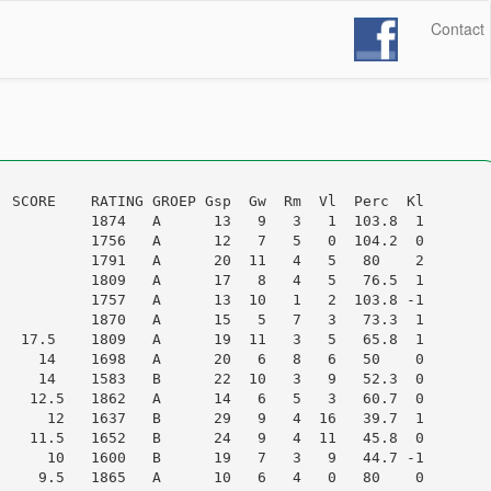
Contact
 SCORE    RATING GROEP Gsp  Gw  Rm  Vl  Perc  Kl

           1874   A      13   9   3   1  103.8  1

          1756   A      12   7   5   0  104.2  0

          1791   A      20  11   4   5   80    2

          1809   A      17   8   4   5   76.5  1

          1757   A      13  10   1   2  103.8 -1

          1870   A      15   5   7   3   73.3  1

  17.5    1809   A      19  11   3   5   65.8  1

    14    1698   A      20   6   8   6   50    0

    14    1583   B      22  10   3   9   52.3  0

   12.5   1862   A      14   6   5   3   60.7  0

     12   1637   B      29   9   4  16   39.7  1

   11.5   1652   B      24   9   4  11   45.8  0

     10   1600   B      19   7   3   9   44.7 -1

    9.5   1865   A      10   6   4   0   80    0
