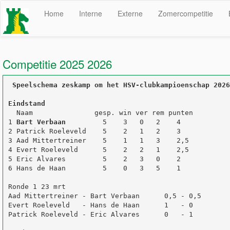
Home
Interne
Externe
Zomercompetitie
Competitie 2025 2026
 Speelschema zeskamp om het HSV-clubkampioenschap 2026
Eindstand
  Naam               gesp. win ver rem punten

1 
Bart Verbaan
         5    3   0   2    4

2 Patrick Roeleveld    5    2   1   2    3

3 Aad Mittertreiner    5    1   1   3    2,5

4 Evert Roeleveld      5    2   2   1    2,5

5 Eric Alvares         5    2   3   0    2

6 Hans de Haan         5    0   3   5    1

Ronde 1 23 mrt

Aad Mittertreiner - Bart Verbaan      0,5 - 0,5

Evert Roeleveld   - Hans de Haan      1   - 0

Patrick Roeleveld - Eric Alvares      0   - 1
