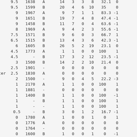
    9.5   1638   A      14   3   3   8   32.1  0

    9.5   1599   B      20   4   6  10   35    0

      9   1967   A       9   7   1   1   83.3 -1

      9   1651   B      19   7   4   8   47.4 -1

      9   1458   B      11   7   0   4   63.6 -1

      8   1969   A       9   4   2   3   55.6 -1

    7.5   1571   B       9   6   0   3   66.7  1

    6.5   1515   B      13   4   3   6   42.3 -1

      6   1605   B      26   5   2  19   23.1  0

    4.5   1773   A       1   1   0   0  100    1

    4.5      -   B      17   3   2  12   23.5 -1

      3   1500   B      14   2   2  10   21.4  0

    2.5   1901   -       0   0   0   0    0    0

er  2.5   1830   A       0   0   0   0    0    0

      2   1500   -       9   0   4   5   22.2 -3

      1   2170   A       1   1   0   0  100    1

      1   1881   -       0   0   0   0    0    0

      1   1400   B       1   1   0   0  100   -1

      1      -   B       1   1   0   0  100    1

      1      -   -       1   1   0   0  100    1

     0.5     -   B       3   0   1   2   16.7 -1

      0   1780   A       1   0   0   1    0    1

      0   1776   A       0   0   0   0    0    0

      0   1764   -       0   0   0   0    0    0

      0   1600   B       1   0   0   1    0   -1
