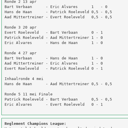
Ronde 2 13 apr

Bart Verbaan      - Eric Alvares      1   - 0

Hans de Haan      - Patrick Roeleveld 0,5 - 0,5

Aad Mittertreiner - Evert Roeleveld   0,5 - 0,5

Ronde 3 20 apr

Evert Roeleveld   - Bart Verbaan      0 - 1

Patrick Roeleveld - Aad Mittertreiner 1 - 0

Eric Alvares      - Hans de Haan      1 - 0

Ronde 4 27 apr

Bart Verbaan      - Hans de Haan      1 - 0

Aad Mittertreiner - Eric Alvares      1 - 0

Evert Roeleveld   - Patrick Roeleveld 0 - 1

Inhaalronde 4 mei 

Hans de Haan      - Aad Mittertreiner 0,5 - 0,5

Ronde 5 11 mei Finale

Patrick Roeleveld - Bart Verbaan      0,5 - 0,5

Eric Alvares      - Evert Roeleveld   0 - 1

Reglement Champions League: